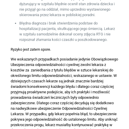
dyżurujący w szpitalu błędnie ocenił stan zdrowia dziecka i
nie przyjął go na oddział, mimo uprzednio wystawionego
skierowania przez lekarza w pobliskiej poradni.
Błędna diagnoza i brak stwierdzenia podstaw do
hospitalizacji pacjenta, skutkującego jego śmiercią. Lekarz
w szpitalu samodzielnie dokonał oceny zdjęcia RTG i nie
rozpoznał złamania kości czaszki u poszkodowanego.
Ryzyko jest zatem spore.
We wskazanych przypadkach posiadanie jedynie Obowiązkowego
Ubezpieczenia odpowiedzialności cywilnej zwolni lekarza z
kosztów za zaniedbania z tytułu błędów w sztuce lekarskiej do
określonego limitu odpowiedzialności, wskazanego w ustawie. W
dzisiejszych czasach lekarze są jednak znacznie bardziej
świadomi konsekwencji każdego błędu i dlatego coraz częściej
przyjmują proaktywne podejście, aby ich praktyki i możliwość
prowadzenia świadczeń leczniczych były odpowiednio
zabezpieczone. Dlatego coraz częściej decydują się dodatkowo
na nadwyżkowe ubezpieczenie Odpowiedzialności Cywilnej
Lekarza. W przypadku, gdy lekarz popełnia błąd, to ubezpieczenie
pokrywa jego odpowiedzialność do ustalonego limitu. Aby uniknąć
przekroczenia progu, lekarz musiałby kontynuować praktykę w