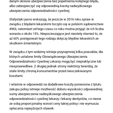
danym okresie ubezpieczenia bez popełnienia kolejnego błędu,
albo zabezpieczyć się odpowiednią kwotą nadwyżkowego
ubezpieczenia odpowiedzialności cywilnej.
Statystyki jasno wskazują, że jeszcze w 2016 roku spraw w
związku z błędami lekarskimi toczyło się w polskim sądownictwie
4963, natomiast od tego czasu co roku można przyjąć że ich liczba
wzrasta o około 15%. Niepocieszające jest niestety również to, że
aż 60% postępowań tego rodzaju dotyczy błędów lekarskich ze
skutkiem śmiertelnym.
W związku z tym widzimy istnieje przynajmniej kilka powodów, dla
których ustalone limity Obowiązkowego Ubezpieczenia
Odpowiedzialności Cywilnej Lekarzy mogą być niepraktyczne lub
niesprawiedliwe. Z drugiej jednak strony niektórzy twierdzą, że
stałe limity chronią konsumentów przed nieoczekiwanymi
kosztami.
I właśnie w odpowiedzi na dodatkowe koszty poniesione z tytułu
zakupu polisy istnieje możliwość doboru wysokości odpowiedniej
sumy ubezpieczenia nadwyżkowego ubezpieczenia
odpowiedzialności cywilnej lekarzy i lekarzy dentystów, co niesie
ze sobą proporcjonalny wzrost ceny takiej polisy i nie wymusza
opłacania najwyższych stawek.