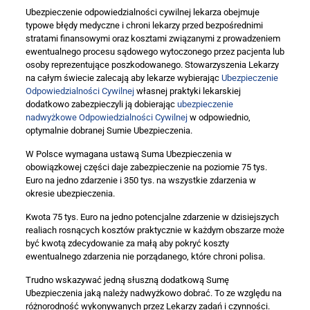
Ubezpieczenie odpowiedzialności cywilnej lekarza obejmuje
typowe błędy medyczne i chroni lekarzy przed bezpośrednimi
stratami finansowymi oraz kosztami związanymi z prowadzeniem
ewentualnego procesu sądowego wytoczonego przez pacjenta lub
osoby reprezentujące poszkodowanego. Stowarzyszenia Lekarzy
na całym świecie zalecają aby lekarze wybierając
Ubezpieczenie
Odpowiedzialności Cywilnej
własnej praktyki lekarskiej
dodatkowo zabezpieczyli ją dobierając
ubezpieczenie
nadwyżkowe Odpowiedzialności Cywilnej
w odpowiednio,
optymalnie dobranej Sumie Ubezpieczenia.
W Polsce wymagana ustawą Suma Ubezpieczenia w
obowiązkowej części daje zabezpieczenie na poziomie 75 tys.
Euro na jedno zdarzenie i 350 tys. na wszystkie zdarzenia w
okresie ubezpieczenia.
Kwota 75 tys. Euro na jedno potencjalne zdarzenie w dzisiejszych
realiach rosnących kosztów praktycznie w każdym obszarze może
być kwotą zdecydowanie za małą aby pokryć koszty
ewentualnego zdarzenia nie porządanego, które chroni polisa.
Trudno wskazywać jedną słuszną dodatkową Sumę
Ubezpieczenia jaką należy nadwyżkowo dobrać. To ze względu na
różnorodność wykonywanych przez Lekarzy zadań i czynności.