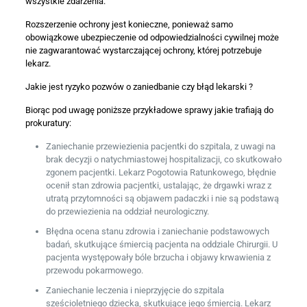
wszystkie zdarzenia.
Rozszerzenie ochrony jest konieczne, ponieważ samo
obowiązkowe ubezpieczenie od odpowiedzialności cywilnej może
nie zagwarantować wystarczającej ochrony, której potrzebuje
lekarz.
Jakie jest ryzyko pozwów o zaniedbanie czy błąd lekarski ?
Biorąc pod uwagę poniższe przykładowe sprawy jakie trafiają do
prokuratury:
Zaniechanie przewiezienia pacjentki do szpitala, z uwagi na
brak decyzji o natychmiastowej hospitalizacji, co skutkowało
zgonem pacjentki. Lekarz Pogotowia Ratunkowego, błędnie
ocenił stan zdrowia pacjentki, ustalając, że drgawki wraz z
utratą przytomności są objawem padaczki i nie są podstawą
do przewiezienia na oddział neurologiczny.
Błędna ocena stanu zdrowia i zaniechanie podstawowych
badań, skutkujące śmiercią pacjenta na oddziale Chirurgii. U
pacjenta występowały bóle brzucha i objawy krwawienia z
przewodu pokarmowego.
Zaniechanie leczenia i nieprzyjęcie do szpitala
sześcioletniego dziecka, skutkujące jego śmiercią. Lekarz