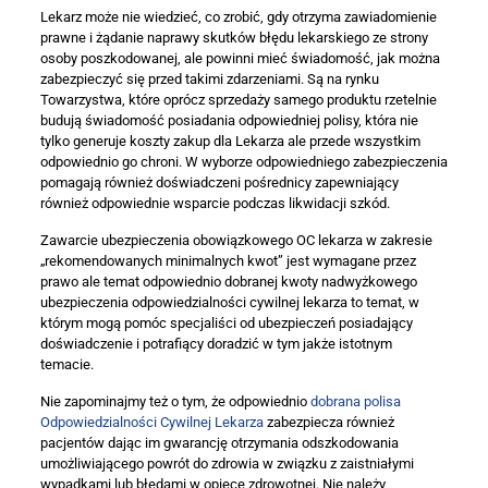
Lekarz może nie wiedzieć, co zrobić, gdy otrzyma zawiadomienie
prawne i żądanie naprawy skutków błędu lekarskiego ze strony
osoby poszkodowanej, ale powinni mieć świadomość, jak można
zabezpieczyć się przed takimi zdarzeniami. Są na rynku
Towarzystwa, które oprócz sprzedaży samego produktu rzetelnie
budują świadomość posiadania odpowiedniej polisy, która nie
tylko generuje koszty zakup dla Lekarza ale przede wszystkim
odpowiednio go chroni. W wyborze odpowiedniego zabezpieczenia
pomagają również doświadczeni pośrednicy zapewniający
również odpowiednie wsparcie podczas likwidacji szkód.
Zawarcie ubezpieczenia obowiązkowego OC lekarza w zakresie
„rekomendowanych minimalnych kwot” jest wymagane przez
prawo ale temat odpowiednio dobranej kwoty nadwyżkowego
ubezpieczenia odpowiedzialności cywilnej lekarza to temat, w
którym mogą pomóc specjaliści od ubezpieczeń posiadający
doświadczenie i potrafiący doradzić w tym jakże istotnym
temacie.
Nie zapominajmy też o tym, że odpowiednio
dobrana polisa
Odpowiedzialności Cywilnej Lekarza
zabezpiecza również
pacjentów dając im gwarancję otrzymania odszkodowania
umożliwiającego powrót do zdrowia w związku z zaistniałymi
wypadkami lub błędami w opiece zdrowotnej. Nie należy