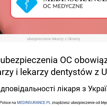
ubezpieczenie lekarzy z Ukrainy
 ubezpieczenia OC obowią
rzy i lekarzy dentystów z U
дповідальності лікаря з Украї
 Polsce na
MEDINSURANCE.PL
znajdziesz ubezpieczenie od bł