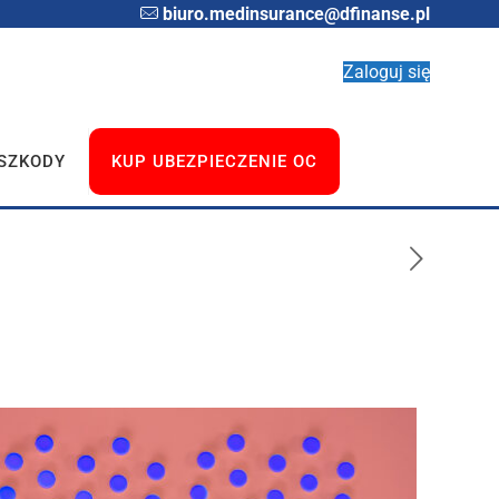
biuro.medinsurance@dfinanse.pl
Zaloguj się
 SZKODY
KUP UBEZPIECZENIE OC