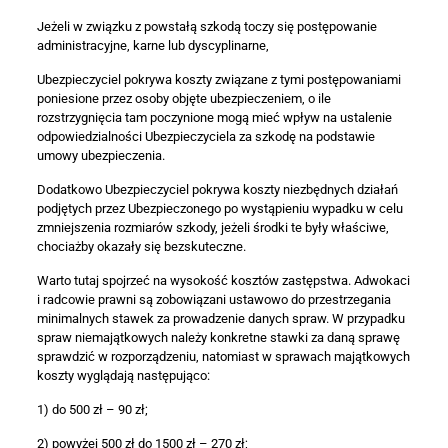
Jeżeli w związku z powstałą szkodą toczy się postępowanie
administracyjne, karne lub dyscyplinarne,
Ubezpieczyciel pokrywa koszty związane z tymi postępowaniami
poniesione przez osoby objęte ubezpieczeniem, o ile
rozstrzygnięcia tam poczynione mogą mieć wpływ na ustalenie
odpowiedzialności Ubezpieczyciela za szkodę na podstawie
umowy ubezpieczenia.
Dodatkowo Ubezpieczyciel pokrywa koszty niezbędnych działań
podjętych przez Ubezpieczonego po wystąpieniu wypadku w celu
zmniejszenia rozmiarów szkody, jeżeli środki te były właściwe,
chociażby okazały się bezskuteczne.
Warto tutaj spojrzeć na wysokość kosztów zastępstwa. Adwokaci
i radcowie prawni są zobowiązani ustawowo do przestrzegania
minimalnych stawek za prowadzenie danych spraw. W przypadku
spraw niemajątkowych należy konkretne stawki za daną sprawę
sprawdzić w rozporządzeniu, natomiast w sprawach majątkowych
koszty wyglądają następująco:
1) do 500 zł – 90 zł;
2) powyżej 500 zł do 1500 zł – 270 zł;