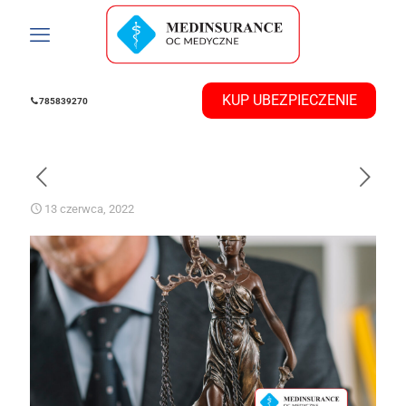
785839270
13 czerwca, 2022