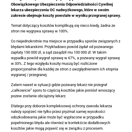
Obowiązkowego Ubezpieczenia Odpowiedzialności Cywilnej
lekarza ubezpieczenia OC nadwyżkowego, które w swoim
zakresie obejmuje koszty powstałe w wyniku przegranej sprawy.
Temat dotyczący kosztów komplikują się nieco kiedy, żadna ze
stron nie wygrywa sprawy w 100%.
Co niejednokrotnie ma miejsce w przypadku sporów związanych z
błędami lekarskimi. Przykładowo powód żądał od pozwanego
zapłaty 150 000 zł, a sąd zasądził mu 100 000 zł. W takim
wypadku powód wygrał sprawę w 67%, a pozwany wygrał sprawę
w 33%. Z tego względu koszty muszą być rozliczone
proporcjonalnie dla każdej ze stron z uwzględnieniem ich stopnia
wygranej / przegranej.
Zatem nawet w sytuacji gdzie pozwany lekarz nie przegrał
„całkowicie” sporu to częścią kosztów jakie poniósł wnoszący
pozew zostanie obciążony lekarz.
Dlatego przy doborze kompleksowej ochrony zawodu lekarza
należy spojrzeć nie tylko przez pryzmat samej wysokości
odszkodowania jakie może być wypłacone w przypadku
popełnionego błędu ale również w kontekście dodatkowych
kosztów jakie mogą pojawić się w związku z procesem.