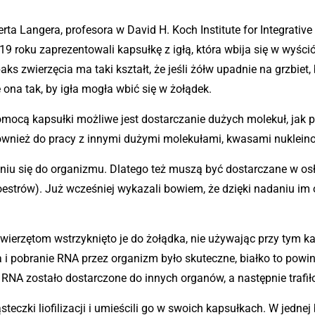
ta Langera, profesora w David H. Koch Institute for Integrativ
 roku zaprezentowali kapsułkę z igłą, która wbija się w wyśció
ks zwierzęcia ma taki kształt, że jeśli żółw upadnie na grzbie
 ona tak, by igła mogła wbić się w żołądek.
pomocą kapsułki możliwe jest dostarczanie dużych molekuł, jak
 również do pracy z innymi dużymi molekułami, kwasami nuklein
niu się do organizmu. Dlatego też muszą być dostarczane w os
estrów). Już wcześniej wykazali bowiem, że dzięki nadaniu im
ierzętom wstrzyknięto je do żołądka, nie używając przy tym k
 i pobranie RNA przez organizm było skuteczne, białko to powinn
 RNA zostało dostarczone do innych organów, a następnie trafiło 
czki liofilizacji i umieścili go w swoich kapsułkach. W jedne