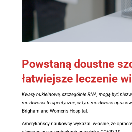
Powstaną doustne sz
łatwiejsze leczenie w
Kwasy nukleinowe, szczególnie RNA, mogą być niezw
możliwości terapeutyczne, w tym możliwość opracow
Brigham and Women’s Hospital.
Amerykańscy naukowcy wykazali właśnie, że opraco
używane w szczepionkach przeciwko COVID-19.