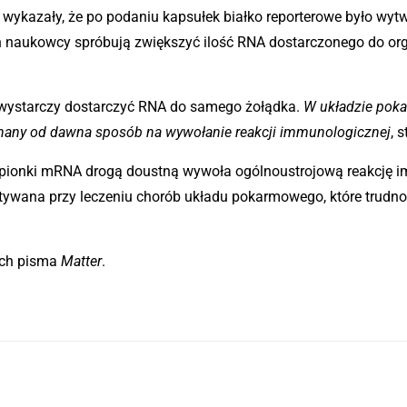
wykazały, że po podaniu kapsułek białko reporterowe było wytw
ań naukowcy spróbują zwiększyć ilość RNA dostarczonego do o
 wystarczy dostarczyć RNA do samego żołądka.
W układzie pok
nany od dawna sposób na wywołanie reakcji immunologicznej
, 
zepionki mRNA drogą doustną wywoła ogólnoustrojową reakcję i
wana przy leczeniu chorób układu pokarmowego, które trudno 
ach pisma
Matter
.