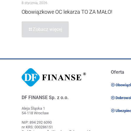
8 stycznia, 2026
Obowiązkowe OC lekarza TO ZA MAŁO!
Zobacz więcej
Oferta
Obowiązk
DF FINANSE Sp. z o.o.
Dobrowol
Aleja Śląska 1
Ubezpiec
54-118 Wrocław
NIP: 894 292 6090
nr KRS: 000286151