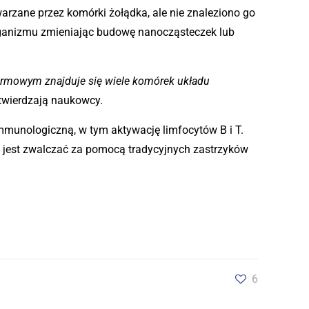
arzane przez komórki żołądka, ale nie znaleziono go
rganizmu zmieniając budowę nanocząsteczek lub
armowym znajduje się wiele komórek układu
stwierdzają naukowcy.
mmunologiczną, w tym aktywację limfocytów B i T.
jest zwalczać za pomocą tradycyjnych zastrzyków
6