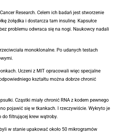
e Cancer Research. Celem ich badań jest stworzenie
łkę żołądka i dostarcza tam insulinę. Kapsułce
t, bez problemu odwraca się na nogi. Naukowcy nadali
 przeciwciała monoklonalne. Po udanych testach
owymi.
łonkach. Uczeni z MIT opracowali więc specjalne
 odpowiedniego kształtu można dobrze chronić
apsułki. Cząstki miały chronić RNA z kodem pewnego
o pojawić się w tkankach. I rzeczywiście. Wykryto je
do filtrującej krew wątroby.
j byli w stanie upakować około 50 mikrogramów