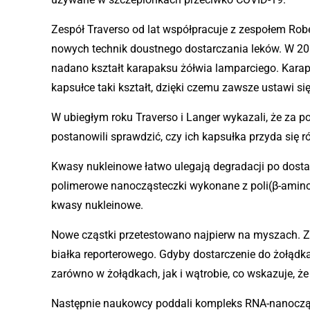
Zespół Traverso od lat współpracuje z zespołem Rober
nowych technik doustnego dostarczania leków. W 2019
nadano kształt karapaksu żółwia lamparciego. Karapa
kapsułce taki kształt, dzięki czemu zawsze ustawi się
W ubiegłym roku Traverso i Langer wykazali, że za 
postanowili sprawdzić, czy ich kapsułka przyda się
Kwasy nukleinowe łatwo ulegają degradacji po dosta
polimerowe nanocząsteczki wykonane z poli(β-amino
kwasy nukleinowe.
Nowe cząstki przetestowano najpierw na myszach. Zw
białka reporterowego. Gdyby dostarczenie do żołądka
zarówno w żołądkach, jak i wątrobie, co wskazuje, że
Następnie naukowcy poddali kompleks RNA-nanocząste