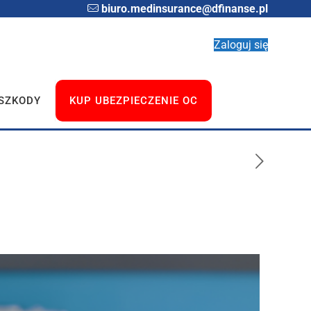
biuro.medinsurance@dfinanse.pl
Zaloguj się
 SZKODY
KUP UBEZPIECZENIE OC